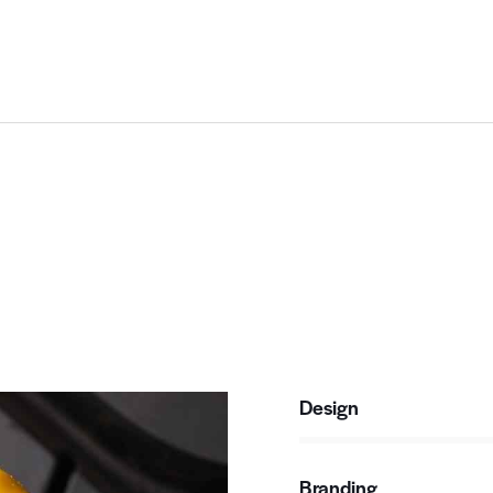
Design
80%
Branding
90%