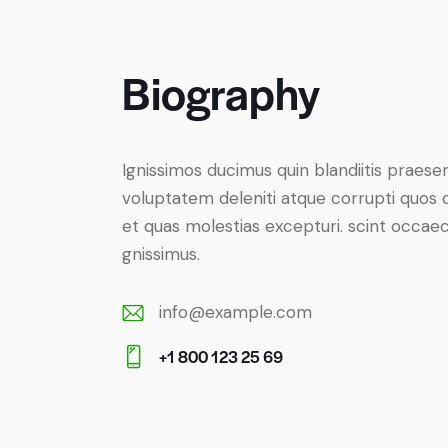
Biography
Ignissimos ducimus quin blandiitis praese
voluptatem deleniti atque corrupti quos 
et quas molestias excepturi. scint occaec
gnissimus.
info@example.com
E-
+1 800 123 25 69
m
Ph
ail:
on
e: