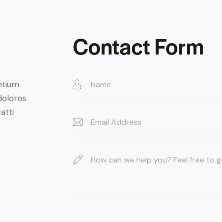
Contact Form
ntium
dolores
atti