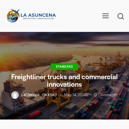
STANDARD
Freightliner trucks and commercial
innovations
LATMEDIA_QKX5KT
May 14, 2020
0
Comments